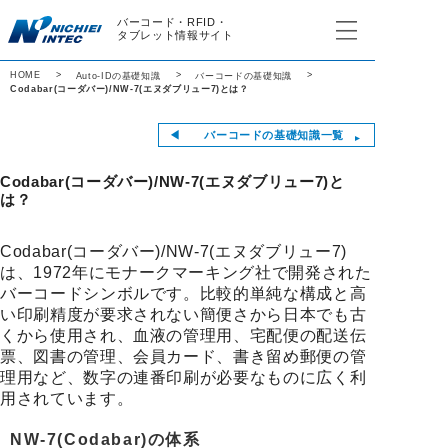
バーコード・RFID・
タブレット情報サイト
HOME
Auto-IDの基礎知識
バーコードの基礎知識
Codabar(コーダバー)/NW-7(エヌダブリュー7)とは？
◀︎ バーコードの基礎知識一覧
Codabar(コーダバー)/NW-7(エヌダブリュー7)と
は？
Codabar(コーダバー)/NW-7(エヌダブリュー7)
は、1972年にモナークマーキング社で開発された
バーコードシンボルです。比較的単純な構成と高
い印刷精度が要求されない簡便さから日本でも古
くから使用され、血液の管理用、宅配便の配送伝
票、図書の管理、会員カード、書き留め郵便の管
理用など、数字の連番印刷が必要なものに広く利
用されています。
NW-7(Codabar)の体系