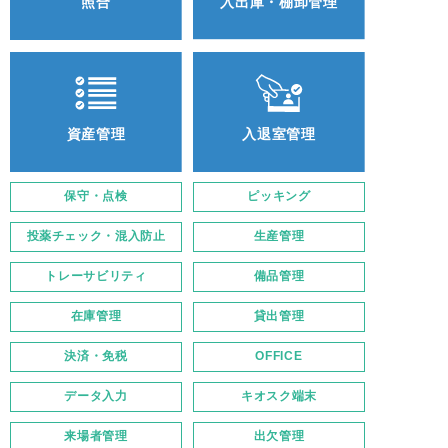
照合
入出庫・棚卸管理
資産管理
入退室管理
保守・点検
ピッキング
投薬チェック・混入防止
生産管理
トレーサビリティ
備品管理
在庫管理
貸出管理
決済・免税
OFFICE
データ入力
キオスク端末
来場者管理
出欠管理