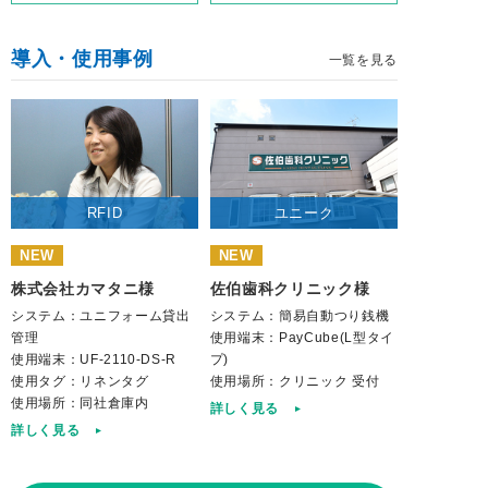
導入・使用事例
一覧を見る
RFID
ユニーク
NEW
NEW
株式会社カマタニ様
佐伯歯科クリニック様
システム：ユニフォーム貸出
システム：簡易自動つり銭機
管理
使用端末：PayCube(L型タイ
使用端末：UF-2110-DS-R
プ)
使用タグ：リネンタグ
使用場所：クリニック 受付
使用場所：同社倉庫内
詳しく見る
詳しく見る