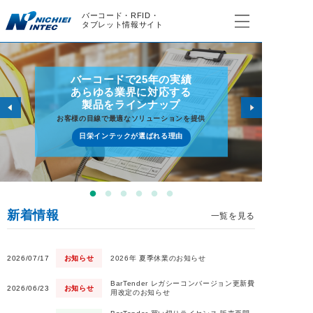
バーコード・RFID・
タブレット情報サイト
バーコードで25年の実績
あらゆる業界に対応する
製品をラインナップ
お客様の目線で最適なソリューションを提供
日栄インテックが選ばれる理由
新着情報
一覧を見る
2026/07/17
お知らせ
2026年 夏季休業のお知らせ
BarTender レガシーコンバージョン更新費
2026/06/23
お知らせ
用改定のお知らせ