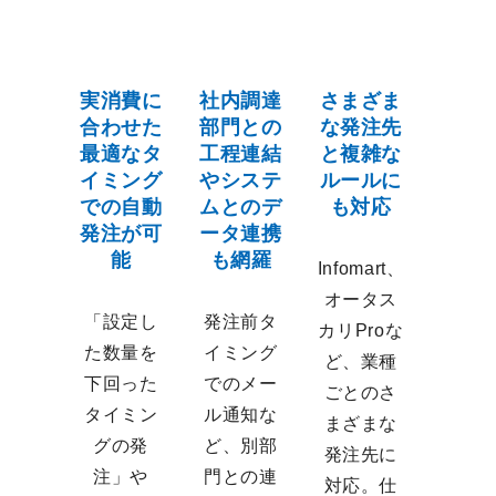
実消費に
社内調達
さまざま
合わせた
部門との
な発注先
最適なタ
工程連結
と複雑な
イミング
やシステ
ルールに
での自動
ムとのデ
も対応
発注が可
ータ連携
能
も網羅
Infomart、
オータス
「設定し
発注前タ
カリProな
た数量を
イミング
ど、業種
下回った
でのメー
ごとのさ
タイミン
ル通知な
まざまな
グの発
ど、別部
発注先に
注」や
門との連
対応。仕