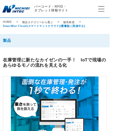
バーコード・RFID・
タブレット情報サイト
HOME
製品カテゴリーから選ぶ
販売終息
SmartMat Cloud(スマートマットクラウド)(重量版) [取扱中止]
製品
バーコード
在庫管理に新たなカイゼンの一手！ IoTで現場の
あらゆるモノの流れを見える化
RFID
業務用タブレット
その他の製品