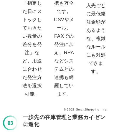
「指定し
携も万全
入先ごと
た日にス
です。
に最低発
トックし
CSVやメ
注金額が
ておきた
ール、
あるよう
い数量の
FAXでの
な、複雑
差分を発
発注に加
なルール
注」な
え、RPA
にも対処
ど、用途
などシス
できま
に合わせ
テムとの
す。
た発注方
連携も網
法を選択
羅してい
可能。
ます。
© 2023 SmartShopping, Inc.
一歩先の在庫管理と業務カイゼン
に進化