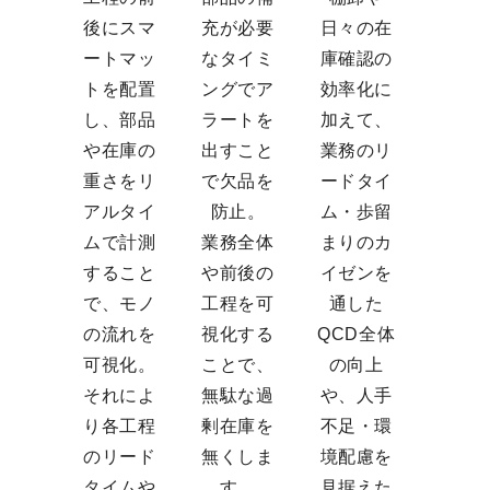
後にスマ
充が必要
日々の在
ートマッ
なタイミ
庫確認の
トを配置
ングでア
効率化に
し、部品
ラートを
加えて、
や在庫の
出すこと
業務のリ
重さをリ
で欠品を
ードタイ
アルタイ
防止。
ム・歩留
ムで計測
業務全体
まりのカ
すること
や前後の
イゼンを
で、モノ
工程を可
通した
の流れを
視化する
QCD全体
可視化。
ことで、
の向上
それによ
無駄な過
や、人手
り各工程
剰在庫を
不足・環
のリード
無くしま
境配慮を
タイムや
す。
見据えた