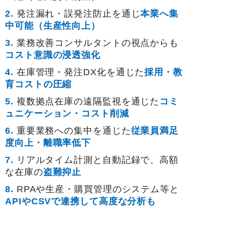
2.
発注漏れ・誤発注防止を通じ
本業へ集
中可能（生産性向上）
3.
業務改善コンサルタントの視点からも
コスト意識の浸透強化
4.
在庫管理・発注DX化を通じた
採用・教
育コストの圧縮
5.
複数拠点在庫の遠隔監視を通じた
コミ
ュニケーション・コスト削減
6.
重要業務への集中を通じた
従業員満足
度向上・離職率低下
7.
リアルタイム計測と自動記録で、高額
な在庫の
盗難抑止
8.
RPAや生産・購買管理のシステム等と
APIやCSVで連携して高度な分析も