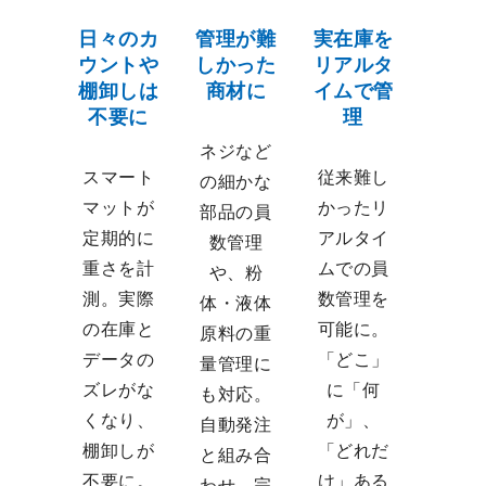
日々のカ
管理が難
実在庫を
ウントや
しかった
リアルタ
棚卸しは
商材に
イムで管
不要に
理
ネジなど
スマート
従来難し
の細かな
マットが
かったリ
部品の員
定期的に
アルタイ
数管理
重さを計
ムでの員
や、粉
測。実際
数管理を
体・液体
の在庫と
可能に。
原料の重
データの
「どこ」
量管理に
ズレがな
に「何
も対応。
くなり、
が」、
自動発注
棚卸しが
「どれだ
と組み合
不要に。
け」ある
わせ、完