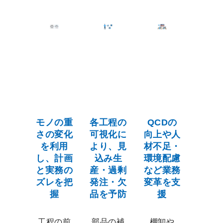
モノの重
各工程の
QCDの
さの変化
可視化に
向上や人
を利用
より、見
材不足・
し、計画
込み生
環境配慮
と実務の
産・過剰
など業務
ズレを把
発注・欠
変革を支
握
品を予防
援
工程の前
部品の補
棚卸や