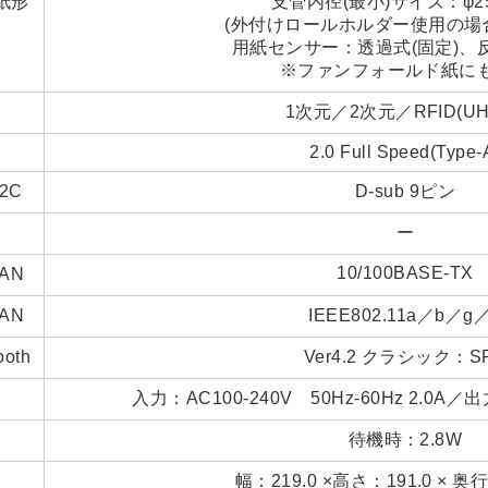
紙形
支管内径(最小)サイズ：φ25
(外付けロールホルダー使用の場合
用紙センサー：透過式(固定)、反
※ファンフォールド紙に
1次元／2次元／RFID(UH
2.0 Full Speed(Type-
2C
D-sub 9ピン
ー
10/100BASE-TX
AN
AN
IEEE802.11a／b／g
ooth
Ver4.2 クラシック：S
入力：AC100-240V 50Hz-60Hz 2.0A／出力
待機時：2.8W
幅：219.0 ×高さ：191.0 × 奥行