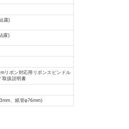
非結露)
結露)
300mリボン対応用リボンスピンドル
／取扱説明書
mm、紙管φ76mm)