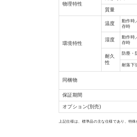
物理特性
質量
動作時
温度
存時
動作時
湿度
存時
環境特性
防塵・
耐久
性
耐落下
同梱物
保証期間
オプション(別売)
上記仕様は、標準品の主な仕様であり、特殊