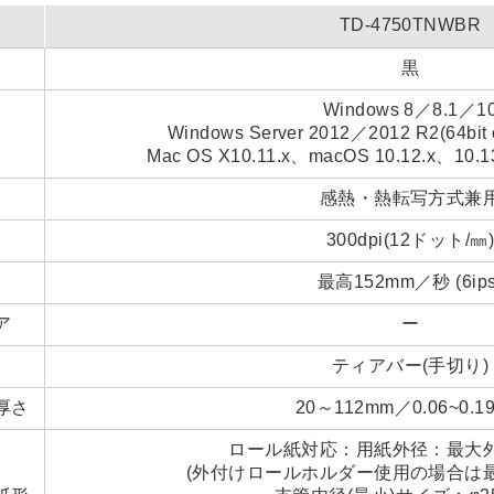
TD-4750TNWBR
黒
Windows 8／8.1／1
Windows Server 2012／2012 R2(64bi
Mac OS X10.11.x、macOS 10.12.x、10.1
感熱・熱転写方式兼
300dpi(12ドット/㎜
最高152mm／秒 (6ips
ア
ー
ティアバー(手切り)
厚さ
20～112mm／0.06~0.1
ロール紙対応：用紙外径：最大外径
(外付けロールホルダー使用の場合は最大