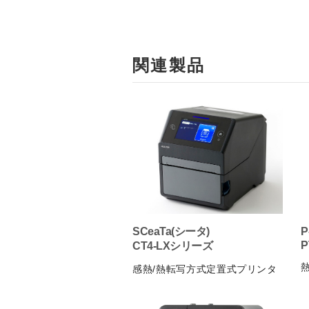
関連製品
SCeaTa(シータ)
P
P
CT4-LXシリーズ
感熱/熱転写方式定置式プリンタ