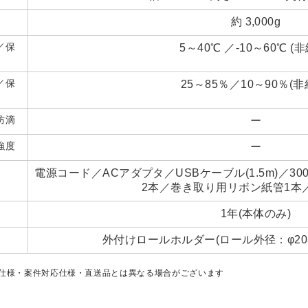
約 3,000g
／保
5～40℃ ／-10～60℃ (
／保
25～85％／10～90％(非
防滴
ー
強度
ー
電源コード／ACアダプタ／USBケーブル(1.5m)／
2本／巻き取り用リボン紙管1本
1年(本体のみ)
外付けロールホルダー(ロール外径：φ203
仕様・案件対応仕様・直送品とは異なる場合がございます