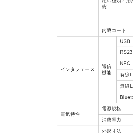
用紙種類／用
態
内蔵コード
USB
RS23
NFC
通信
インタフェース
機能
有線L
無線L
Bluet
電源規格
電気特性
消費電力
外形寸法