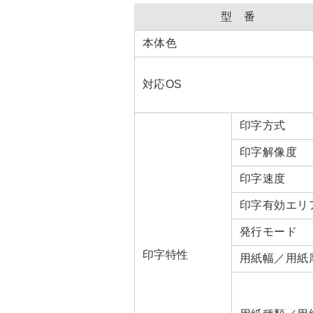
型 番
本体色
対応OS
印字方式
印字解像度
印字速度
印字有効エリ
発行モード
印字特性
用紙幅／用紙