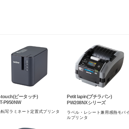
-touch(ピータッチ)
Petit lapin(プチラパン)
T-P950NW
PW208NXシリーズ
熱転写ラミネート定置式プリンタ
ラベル・レシート兼用感熱モバ
ルプリンタ