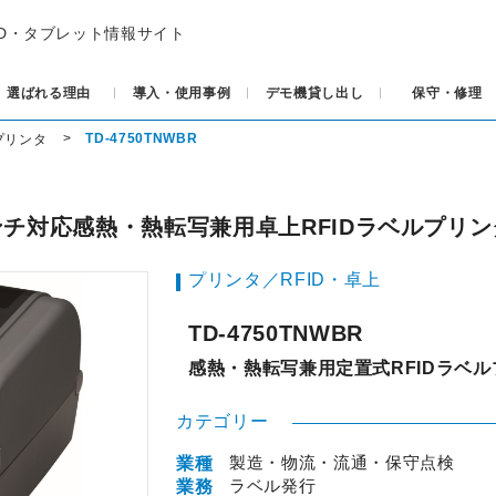
ID・タブレット情報サイト
選ばれる理由
導入・使用事例
デモ機貸し出し
保守・修理
TD-4750TNWBR
プリンタ
チ対応感熱・熱転写兼用卓上RFIDラベルプリン
プリンタ／RFID・卓上
TD-4750TNWBR
感熱・熱転写兼用定置式RFIDラベ
カテゴリー
製造・物流・流通・保守点検
業種
ラベル発行
業務