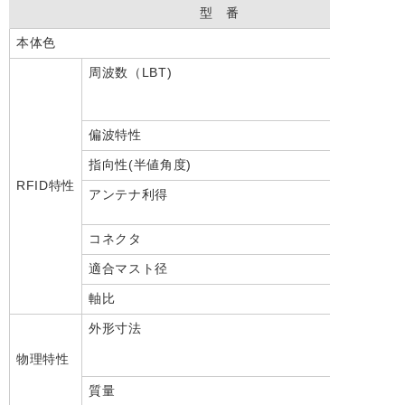
型 番
本体色
周波数（LBT)
偏波特性
指向性(半値角度)
RFID特性
アンテナ利得
コネクタ
適合マスト径
軸比
外形寸法
物理特性
質量