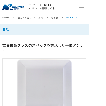
バーコード・RFID・
タブレット情報サイト
HOME
RAF2031
製品カテゴリーから選ぶ
定置式
製品
バーコード
世界最高クラスのスペックを実現した平面アンテ
ナ
RFID
業務用タブレット
その他の製品