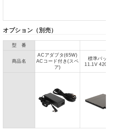
オプション（別売）
型 番
ACアダプタ(65W)
標準バッテリ
商品名
ACコード付き(スペ
11.1V 4200mAh
ア)