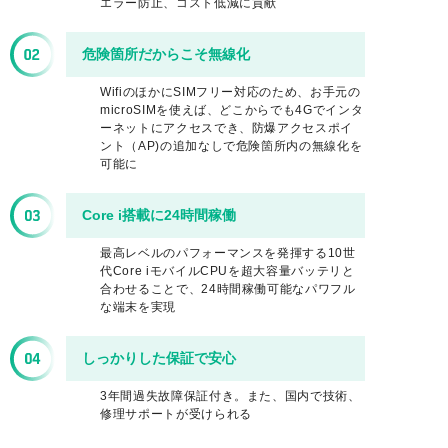
エラー防止、コスト低減に貢献
危険箇所だからこそ無線化
WifiのほかにSIMフリー対応のため、お手元の
microSIMを使えば、どこからでも4Gでインタ
ーネットにアクセスでき、防爆アクセスポイ
ント（AP)の追加なしで危険箇所内の無線化を
可能に
Core i搭載に24時間稼働
最高レベルのパフォーマンスを発揮する10世
代Core iモバイルCPUを超大容量バッテリと
合わせることで、24時間稼働可能なパワフル
な端末を実現
しっかりした保証で安心
3年間過失故障保証付き。また、国内で技術、
修理サポートが受けられる