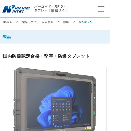
バーコード・RFID・
タブレット情報サイト
HOME
UX10-EX
製品カテゴリーから選ぶ
防爆
製品
バーコード
国内防爆認定合格・堅牢・防爆タブレット
RFID
業務用タブレット
その他の製品