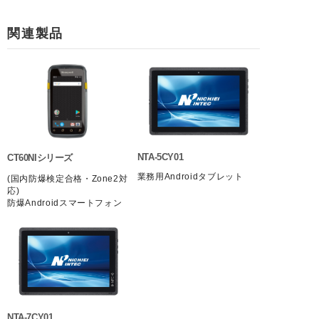
関連製品
NTA-5CY01
CT60NIシリーズ
業務用Androidタブレット
(国内防爆検定合格・Zone2対
応)
防爆Androidスマートフォン
NTA-7CY01