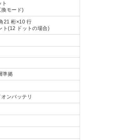
ット
0互換モード)
21 桁×10 行
ント(12 ドットの場合)
物理層準拠
ウムイオンバッテリ
１