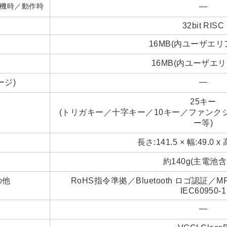
機時／動作時
―
32bit RISC
16MB(内ユーザエリア
16MB(内ユーザエリ
―
ージ)
25キー
(トリガキー／十字キー／10キー／ファン
ー等)
長さ:141.5 × 幅:49.0 x
約140g(主電池
の他
RoHS指令準拠／Bluetooth ロゴ認証／M
IEC60950-1
―