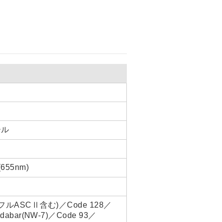
T
ール
55nm)
フルASCⅡ含む)／Code 128／
5／Codabar(NW-7)／Code 93／