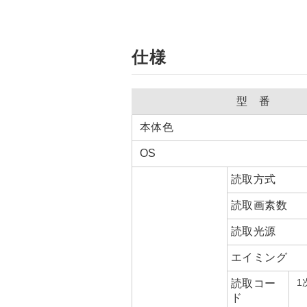
仕様
型 番
本体色
OS
読取方式
読取画素数
読取光源
エイミング
1
読取コー
ド