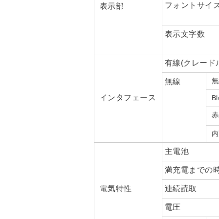
フォントサイ
表示部
表示文字数
有線(クレード
無
無線
インタフェース
Bl
赤
内
主電池
満充電までの
電気特性
連続読取
電圧