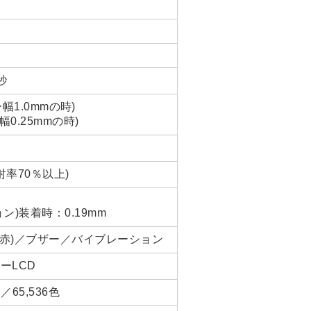
秒
ー幅1.0mmの時)
幅0.25mmの時)
射率70％以上)
)装着時：0.19mm
：赤)／ブザー／バイブレーション
ラーLCD
／65,536色