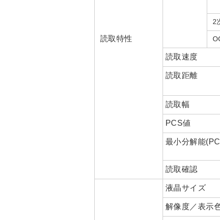
2
読取特性
O
読取速度
読取距離
読取幅
PCS値
最小分解能(PCS
読取確認
液晶サイズ
解像度／表示