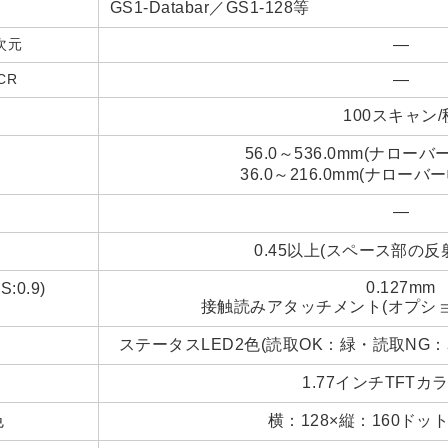
GS1-Databar／GS1-128等
次元
―
CR
―
100スキャン/
56.0～536.0mm(ナローバ
36.0～216.0mm(ナローバー
―
0.45以上(スペース部の反
0.127mm
:0.9)
接触読みアタッチメント(オプション
ステータスLED2色(読取OK：緑・読取NG
1.77インチTFTカ
色
横：128×縦：160ドット