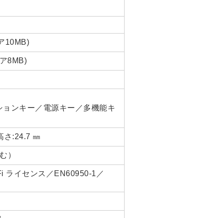
10MB)
ア8MB)
クションキー／電源キー／多機能キ
 高さ:24.7 ㎜
含む）
Fi ライセンス／EN60950-1／