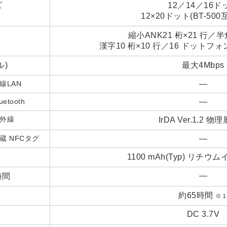
ズ
12／14／16ド
12×20ドット(BT-50
縮小ANK21 桁×21 行／半角
漢字10 桁×10 行／16 ドットフォ
ル)
最大4Mbps
線LAN
―
uetooth
―
外線
IrDA Ver.1.2 
蔵 NFCタグ
―
1100 mAh(Typ) リチ
―
時間
約65時間
※
DC 3.7V