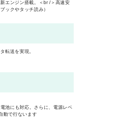
エンジン搭載。＜br /＞高速安
ーブックやタッチ読み）
ータ転送を実現。
式電池にも対応。さらに、電源レベ
自動で行ないます