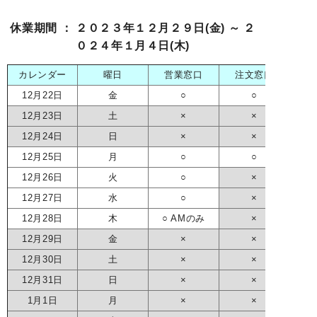
休業期間 ： ２０２３
年１２月２９日(金) ～
２
０２４
年１月４日(木)
カレンダー
曜日
営業窓口
注文窓口
12月22日
金
○
○
12月23日
土
×
×
12月24日
日
×
×
12月25日
月
○
○
12月26日
火
○
×
12月27日
水
○
×
12月28日
木
○ AMのみ
×
12月29日
金
×
×
12月30日
土
×
×
12月31日
日
×
×
1月1日
月
×
×